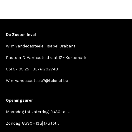
De Zoeten Inval
Wim Vandecasteele - Isabel Brabant
Pastoor D. Vanhautestraat 17 - Kortemark
051 57 09 25 - BE761202748
Wim.vandecasteele2@telenet.be
Openingsuren
Maandag tot zaterdag 9u30 tot ...
Zondag 8u30 - 13u⎢17u tot ...