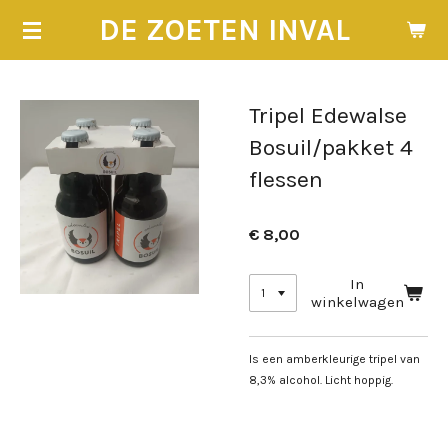
Ga
DE ZOETEN INVAL
direct
naar
de
hoofdinhoud
Tripel Edewalse
Bosuil/pakket 4
flessen
€ 8,00
In
winkelwagen
Is een amberkleurige tripel van
8,3% alcohol. Licht hoppig.