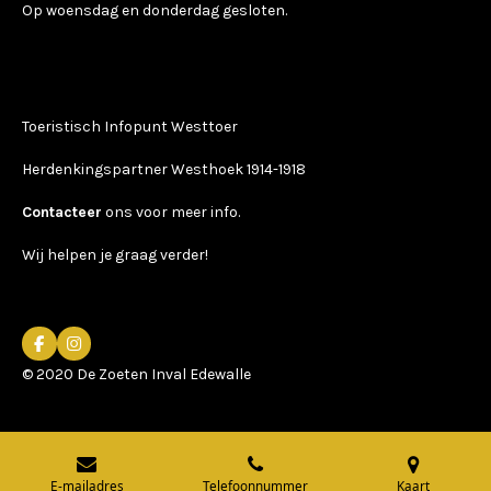
Op woensdag en donderdag gesloten.
Toeristisch Infopunt Westtoer
Herdenkingspartner Westhoek 1914-1918
Contacteer
ons voor meer info.
Wij helpen je graag verder!
F
I
a
n
© 2020 De Zoeten Inval Edewalle
c
s
e
t
b
a
o
g
o
r
k
a
m
E-mailadres
Telefoonnummer
Kaart