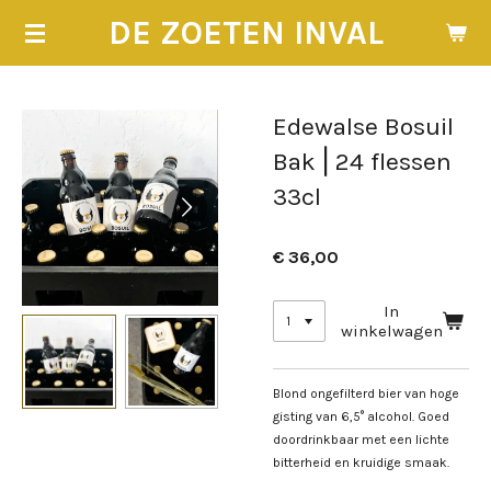
Ga
DE ZOETEN INVAL
direct
naar
de
hoofdinhoud
Edewalse Bosuil
Bak ⎢24 flessen
33cl
€ 36,00
In
winkelwagen
Blond ongefilterd bier van hoge
gisting van 6,5° alcohol. Goed
doordrinkbaar met een lichte
bitterheid en kruidige smaak.