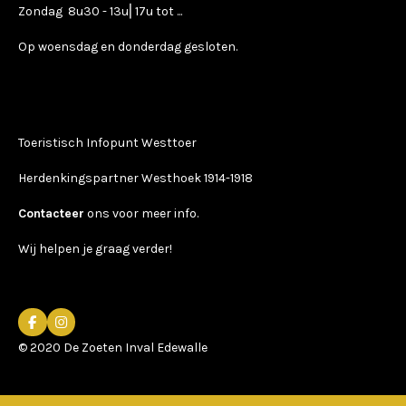
Zondag 8u30 - 13u⎢17u tot ...
Op woensdag en donderdag gesloten.
Toeristisch Infopunt Westtoer
Herdenkingspartner Westhoek 1914-1918
Contacteer
ons voor meer info.
Wij helpen je graag verder!
F
I
a
n
© 2020 De Zoeten Inval Edewalle
c
s
e
t
b
a
o
g
o
r