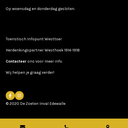
Op woensdag en donderdag gesloten.
Toeristisch Infopunt Westtoer
Herdenkingspartner Westhoek 1914-1918
Contacteer
ons voor meer info.
Wij helpen je graag verder!
F
I
a
n
© 2020 De Zoeten Inval Edewalle
c
s
e
t
b
a
o
g
o
r
k
a