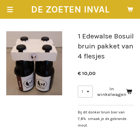
Ga
DE ZOETEN INVAL
direct
naar
de
hoofdinhoud
1 Edewalse Bosuil
bruin pakket van
4 flesjes
€ 10,00
In
winkelwagen
Bij dit donker bruin bier van
7,8% smaak je de gebrande
mout.