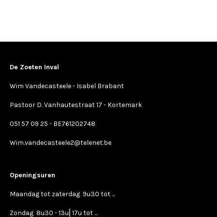
De Zoeten Inval
Wim Vandecasteele - Isabel Brabant
Pastoor D. Vanhautestraat 17 - Kortemark
051 57 09 25 - BE761202748
Wim.vandecasteele2@telenet.be
Openingsuren
Maandag tot zaterdag 9u30 tot ...
Zondag 8u30 - 13u⎢17u tot ...